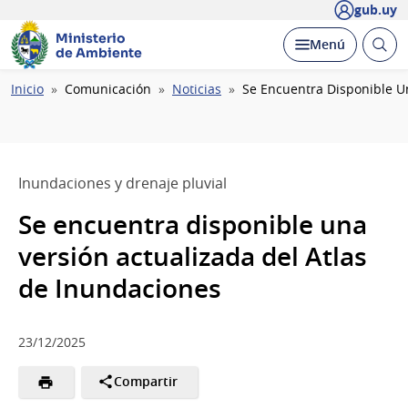
gub.uy
Ministerio
Abrir
Desplegar
Menú
de Ambiente
busc
Ruta
Inicio
Comunicación
Noticias
Se Encuentra Disponible Un
de
navegación
Inundaciones y drenaje pluvial
Se encuentra disponible una
versión actualizada del Atlas
de Inundaciones
23/12/2025
Compartir