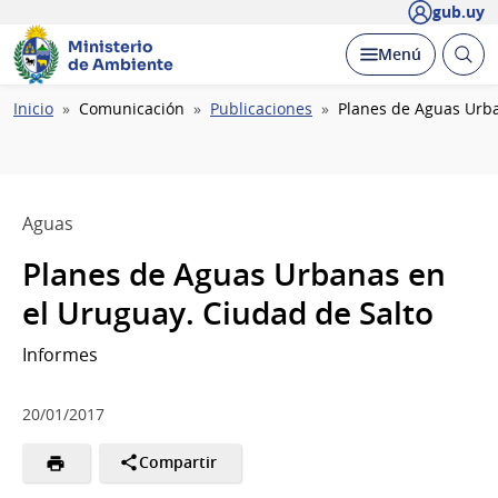
gub.uy
Ministerio
Abrir
Desplegar
Menú
de Ambiente
busc
Ruta
Inicio
Comunicación
Publicaciones
Planes de Aguas Urba
de
navegación
Aguas
Planes de Aguas Urbanas en
el Uruguay. Ciudad de Salto
Informes
20/01/2017
Compartir