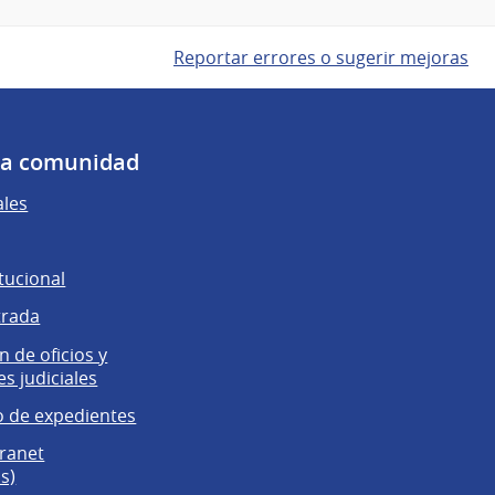
Reportar errores o sugerir mejoras
 la comunidad
ales
tucional
trada
 de oficios y
es judiciales
 de expedientes
tranet
s)