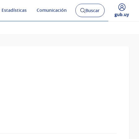
 Estadísticas
Comunicación
Buscar
Abrir
Desplegar
gub.uy
buscador
menú
y
de