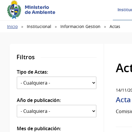
Ministerio
Institu
de Ambiente
Ruta
Inicio
Institucional
Informacion Gestion
Actas
de
navegación
Filtros
Ac
Tipo de Actas:
14/11/2
Acta
Año de publicación:
Comisi
Mes de publicación: