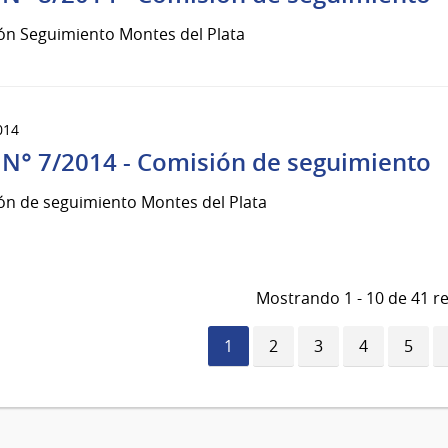
ón Seguimiento Montes del Plata
014
 N° 7/2014 - Comisión de seguimiento
ón de seguimiento Montes del Plata
Mostrando 1 - 10 de 41 r
Página
1
Página
2
Página
3
Página
4
Págin
5
actual