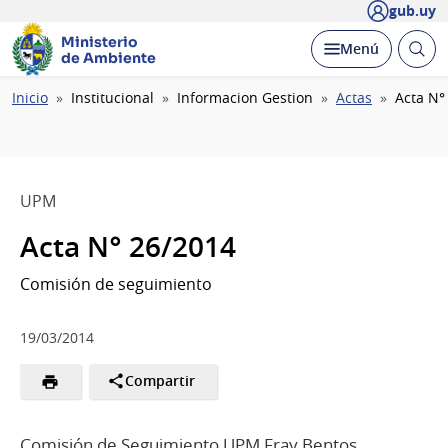
gub.uy
Ministerio
Abrir
Desplegar
Menú
de Ambiente
busc
Ruta
Inicio
Institucional
Informacion Gestion
Actas
Acta N°
de
navegación
UPM
Acta N° 26/2014
Comisión de seguimiento
19/03/2014
Compartir
Comisión de Seguimiento UPM Fray Bentos