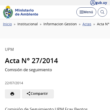
gub.uy
Ministerio
Abrir
Desplegar
Menú
de Ambiente
busc
Ruta
Inicio
Institucional
Informacion Gestion
Actas
Acta N°
de
navegación
UPM
Acta N° 27/2014
Comisión de seguimiento
22/07/2014
Compartir
Comisión de Seguimiento UPM Fray Bentos