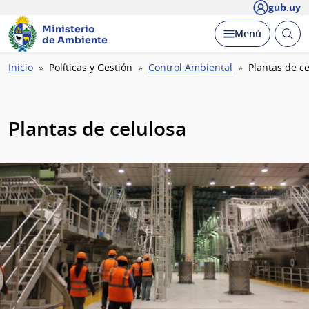
gub.uy
Ministerio
Abrir
Desplegar
Menú
de Ambiente
busc
Ruta
Inicio
Políticas y Gestión
Control Ambiental
Plantas de c
de
navegación
Plantas de celulosa