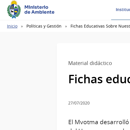
Ministerio
Institu
de Ambiente
Ruta
Inicio
Políticas y Gestión
Fichas Educativas Sobre Nuest
de
navegación
Material didáctico
Fichas edu
27/07/2020
El Mvotma desarrolló 