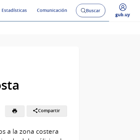
 Estadísticas
Comunicación
Buscar
Abrir
Desplegar
gub.uy
buscador
menú
y
de
osta
Compartir
s a la zona costera