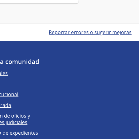
Reportar errores o sugerir mejoras
 la comunidad
ales
tucional
trada
 de oficios y
es judiciales
 de expedientes