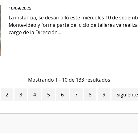
10/09/2025
La instancia, se desarrolló este miércoles 10 de setiem
Montevideo y forma parte del ciclo de talleres ya real
cargo de la Dirección...
Mostrando 1 - 10 de 133 resultados
ina
Página
2
Página
3
Página
4
Página
5
Página
6
Página
7
Página
8
Página
9
Siguiente
Siguiente
ual
página