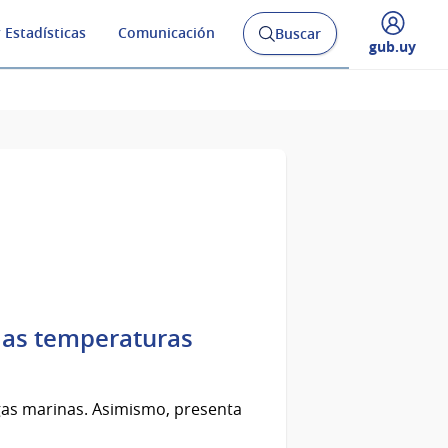
 Estadísticas
Comunicación
Buscar
Abrir
Desplegar
gub.uy
buscador
menú
y
de
ajas temperaturas
ugas marinas. Asimismo, presenta