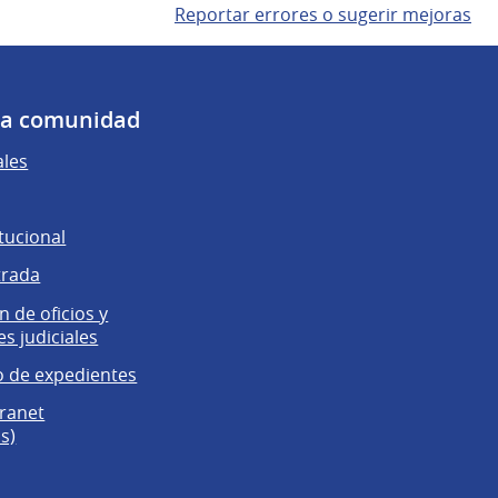
Reportar errores o sugerir mejoras
 la comunidad
ales
tucional
trada
 de oficios y
es judiciales
 de expedientes
tranet
s)