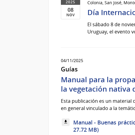
Colonia, San José, Mon
2025
08
Día Internaci
NOV
08
El sábado 8 de novie
de
Uruguay, el evento v
Nov
del
2025
04/11/2025
Guías
Manual para la propa
la vegetación nativa 
Esta publicación es un material 
en general vinculado a la temátic
Manual - Buenas práctic
27.72 MB)