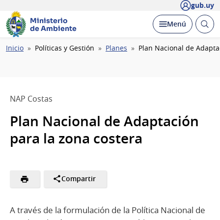
gub.uy
Ministerio
Abrir
Desplegar
Menú
de Ambiente
busc
Ruta
Inicio
Políticas y Gestión
Planes
Plan Nacional de Adapta
de
navegación
NAP Costas
Plan Nacional de Adaptación
para la zona costera
Compartir
A través de la formulación de la Política Nacional de