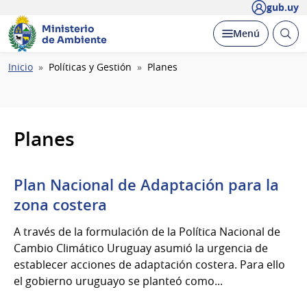
gub.uy
Ministerio
Abrir
Desplegar
Menú
de Ambiente
busc
Ruta
Inicio
Políticas y Gestión
Planes
de
navegación
Planes
Plan Nacional de Adaptación para la
zona costera
A través de la formulación de la Política Nacional de
Cambio Climático Uruguay asumió la urgencia de
establecer acciones de adaptación costera. Para ello
el gobierno uruguayo se planteó como...