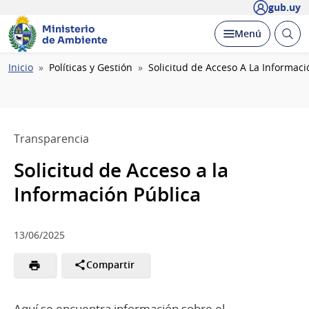
gub.uy
Ministerio
Abrir
Desplegar
Menú
de Ambiente
busc
Ruta
Inicio
Políticas y Gestión
Solicitud de Acceso A La Informaci
de
navegación
Transparencia
Solicitud de Acceso a la
Información Pública
13/06/2025
Compartir
Aquí se encuentra información sobre el