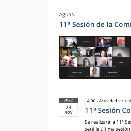
Dic
del
Aguas
2022
11ª Sesión de la Com
14:00 - Actividad virtua
2022
23
11ª Sesión C
NOV
23
Se realizará la 11ª S
de
será la última sesión