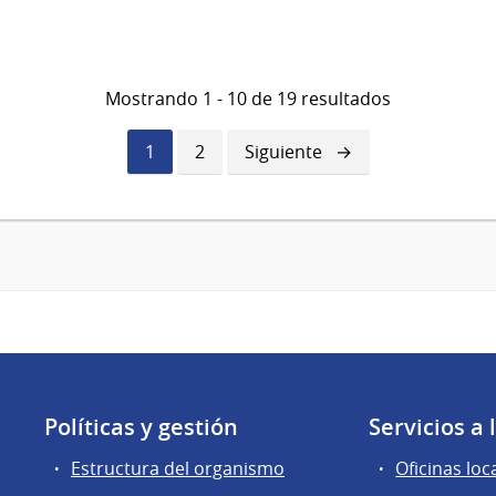
Mostrando 1 - 10 de 19 resultados
Página
1
Página
2
Siguiente
Siguiente
actual
página
Políticas y gestión
Servicios a
Estructura del organismo
Oficinas loc