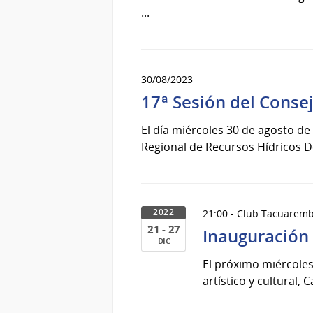
...
30/08/2023
17ª Sesión del Conse
El día miércoles 30 de agosto de
Regional de Recursos Hídricos D
21:00 - Club Tacuarem
2022
21 - 27
Inauguración
DIC
21
El próximo miércoles,
al
artístico y cultural,
27
de