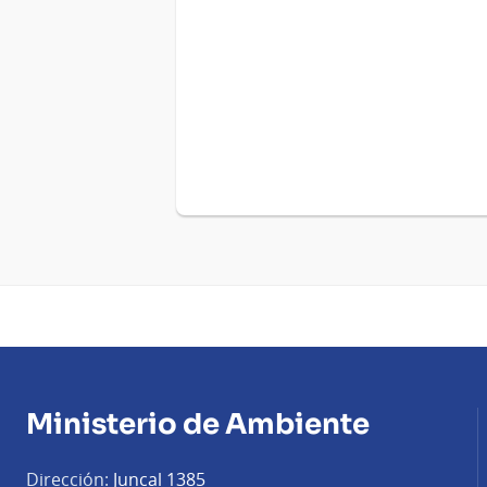
Nov
del
2022
Ministerio de Ambiente
Dirección:
Juncal 1385