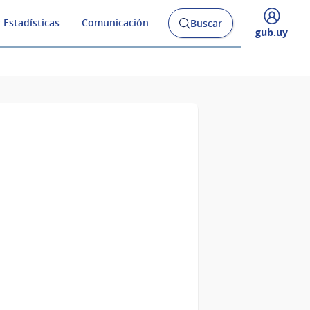
 Estadísticas
Comunicación
Buscar
Abrir
Desplegar
gub.uy
buscador
menú
y
de