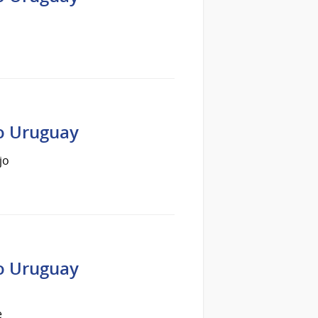
ío Uruguay
jo
ío Uruguay
e