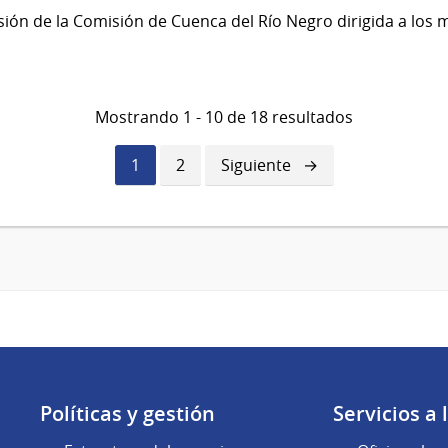
Sesión de la Comisión de Cuenca del Río Negro dirigida a los
Mostrando 1 - 10 de 18 resultados
Página
1
Página
2
Siguiente
Siguiente
actual
página
Políticas y gestión
Servicios a