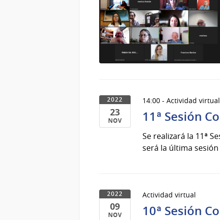
14:00 - Actividad virtua
2022
23
11ª Sesión C
NOV
23
Se realizará la 11ª S
de
será la última sesión
Nov
del
2022
Actividad virtual
2022
09
10ª Sesión C
NOV