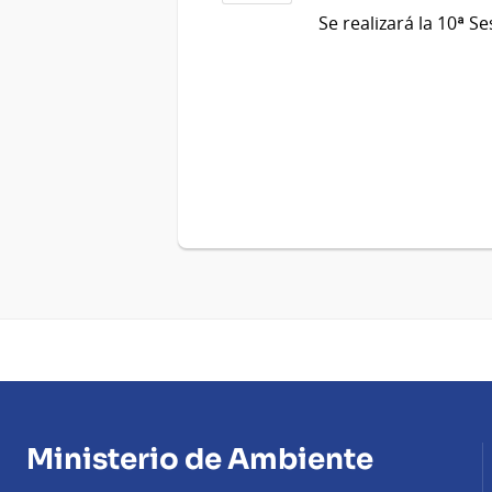
09
Se realizará la 10ª 
de
Nov
del
2022
Ministerio de Ambiente