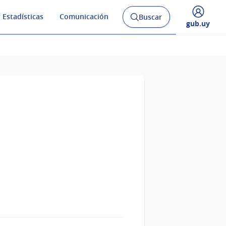
 Estadísticas
Comunicación
Buscar
Abrir
Desplegar
gub.uy
buscador
menú
y
de