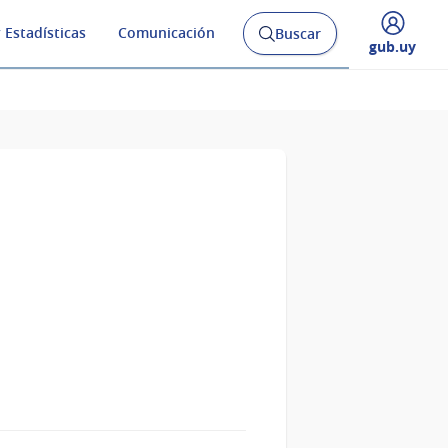
 Estadísticas
Comunicación
Buscar
Abrir
Desplegar
gub.uy
buscador
menú
y
de