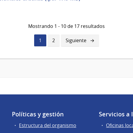
Mostrando 1 - 10 de 17 resultados
Página
1
Página
2
Siguiente
Siguiente
actual
página
Políticas y gestión
Servicios a
Estructura del organismo
Oficinas loc