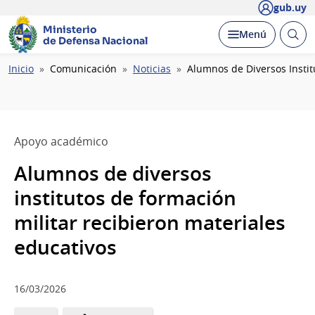
gub.uy
Ministerio
Abrir
Desplegar
Menú
de Defensa Nacional
busc
Ruta
Inicio
Comunicación
Noticias
Alumnos de Diversos Instit
de
navegación
Apoyo académico
Alumnos de diversos
institutos de formación
militar recibieron materiales
educativos
16/03/2026