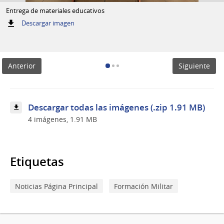
Entrega de materiales educativos
:
Descargar imagen
Entrega
de
materiales
educativos
Anterior
Siguiente
Descargar todas las imágenes (.zip 1.91 MB)
4 imágenes, 1.91 MB
Etiquetas
Noticias Página Principal
Formación Militar