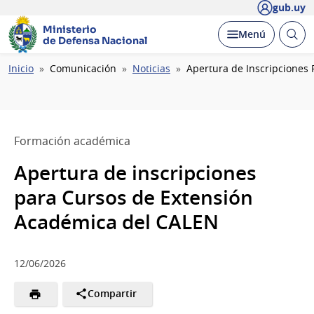
gub.uy
Ministerio
Abrir
Desplegar
Menú
de Defensa Nacional
busc
Ruta
Inicio
Comunicación
Noticias
Apertura de Inscripciones
de
navegación
Formación académica
Apertura de inscripciones
para Cursos de Extensión
Académica del CALEN
12/06/2026
Compartir