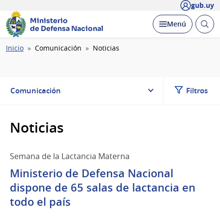
gub.uy
Ministerio
Abrir
Desplegar
Menú
de Defensa Nacional
busc
Ruta
Inicio
Comunicación
Noticias
de
navegación
Comunicación
Filtros
Noticias
Semana de la Lactancia Materna
Ministerio de Defensa Nacional
dispone de 65 salas de lactancia en
todo el país