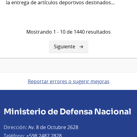
la entrega de artículos deportivos destinados...
Mostrando 1 - 10 de 1440 resultados
Siguiente
Siguiente
página
Reportar errores o sugerir mejoras
Ministerio de Defensa Nacional
Dirección:
Av. 8 de Octubre 2628
Teléfono:
+598 2487 2828