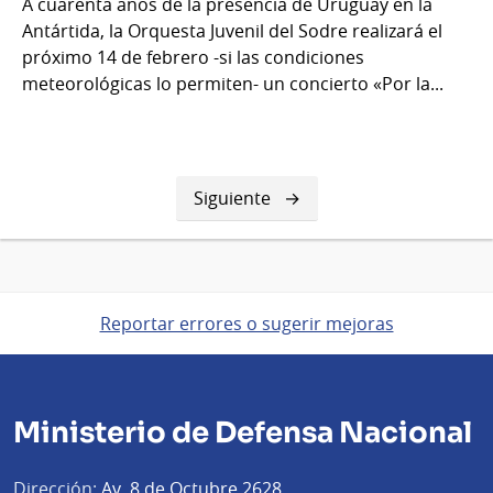
A cuarenta años de la presencia de Uruguay en la
Antártida, la Orquesta Juvenil del Sodre realizará el
próximo 14 de febrero -si las condiciones
meteorológicas lo permiten- un concierto «Por la...
Siguiente
Siguiente
página
Reportar errores o sugerir mejoras
Ministerio de Defensa Nacional
Dirección:
Av. 8 de Octubre 2628