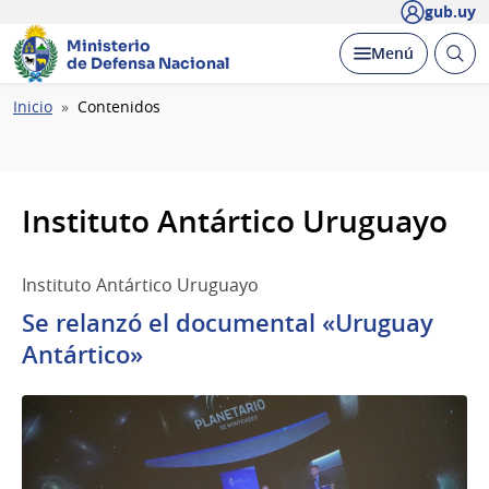
gub.uy
Ministerio
Abrir
Desplegar
Menú
de Defensa Nacional
busc
Ruta
Inicio
Contenidos
de
navegación
Instituto Antártico Uruguayo
Instituto Antártico Uruguayo
Se relanzó el documental «Uruguay
Antártico»