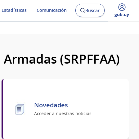
 Estadísticas
Comunicación
Buscar
Abrir
Desplegar
gub.uy
buscador
menú
y
de
as Armadas (SRPFFAA)
Novedades
Acceder a nuestras noticias.