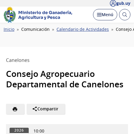
gub.uy
Ministerio de Ganadería,
Abrir
Desplegar
Menú
Agricultura y Pesca
busc
Ruta
Inicio
Comunicación
Calendario de Actividades
Consejo 
de
navegación
Canelones
Consejo Agropecuario
Departamental de Canelones
Compartir
10:00
2026