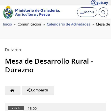
gub.uy
Ministerio de Ganadería,
Abrir
Desplegar
Menú
Agricultura y Pesca
busc
Ruta
Inicio
Comunicación
Calendario de Actividades
Mesa de 
de
navegación
Durazno
Mesa de Desarrollo Rural -
Durazno
Compartir
15:00
2026