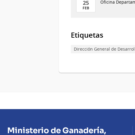
25
Oficina Departam
FEB
25
de
Feb
Etiquetas
del
2026
Dirección General de Desarrol
Ministerio de Ganadería,