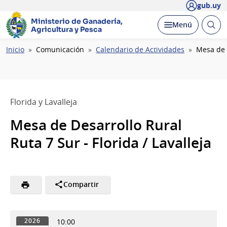
gub.uy
Ministerio de Ganadería,
Abrir
Desplegar
Menú
Agricultura y Pesca
busc
Ruta
Inicio
Comunicación
Calendario de Actividades
Mesa de D
de
navegación
Florida y Lavalleja
Mesa de Desarrollo Rural
Ruta 7 Sur - Florida / Lavalleja
Compartir
10:00
2026