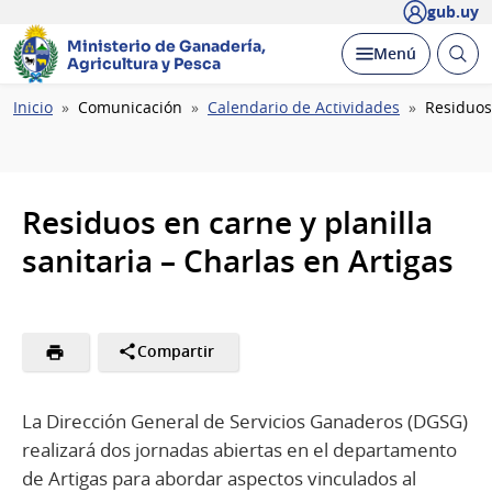
gub.uy
Ministerio de Ganadería,
Abrir
Desplegar
Menú
Agricultura y Pesca
busc
Ruta
Inicio
Comunicación
Calendario de Actividades
Residuos 
de
navegación
Residuos en carne y planilla
sanitaria – Charlas en Artigas
Compartir
La Dirección General de Servicios Ganaderos (DGSG)
realizará dos jornadas abiertas en el departamento
de Artigas para abordar aspectos vinculados al