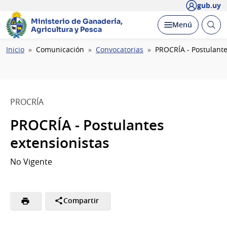
gub.uy
Ministerio de Ganadería,
Abrir
Desplegar
Menú
Agricultura y Pesca
busc
Ruta
Inicio
Comunicación
Convocatorias
PROCRÍA - Postulante
de
navegación
PROCRÍA
PROCRÍA - Postulantes
extensionistas
No Vigente
Compartir