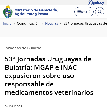
gub.uy
Ministerio de Ganadería,
Abrir
Desplegar
Menú
Agricultura y Pesca
busc
Ruta
Inicio
Comunicación
Noticias
53ª Jornadas Uruguayas de
de
navegación
Jornadas de Buiatría
53ª Jornadas Uruguayas de
Buiatría: MGAP e INAC
expusieron sobre uso
responsable de
medicamentos veterinarios
04/06/2026