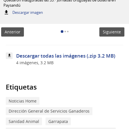
Paysandú
:
Descargar imagen
Quedaron
inauguradas
las
Anterior
Siguiente
53.ª
Jornadas
Uruguayas
de
Buiatría
Descargar todas las imágenes (.zip 3.2 MB)
en
4 imágenes, 3.2 MB
Paysandú
Etiquetas
Noticias Home
Dirección General de Servicios Ganaderos
Sanidad Animal
Garrapata