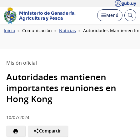
gub.uy
Ministerio de Ganadería,
Abrir
Desplegar
Menú
Agricultura y Pesca
busc
Ruta
Inicio
Comunicación
Noticias
Autoridades Mantienen Im
de
navegación
Misión oficial
Autoridades mantienen
importantes reuniones en
Hong Kong
10/07/2024
Compartir