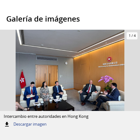
Galería de imágenes
1
/
4
Intercambio entre autoridades en Hong Kong
:
Descargar imagen
Intercambio
entre