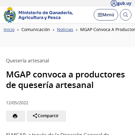
gub.uy
Ministerio de Ganadería,
Abrir
Desplegar
Menú
Agricultura y Pesca
busc
Ruta
Inicio
Comunicación
Noticias
MGAP Convoca A Productor
de
navegación
Quesería artesanal
MGAP convoca a productores
de quesería artesanal
12/05/2022
Compartir
El MGAP, a través de la Dirección General de