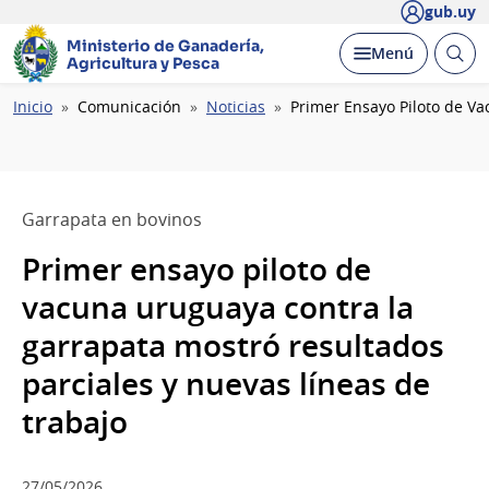
gub.uy
Ministerio de Ganadería,
Abrir
Desplegar
Menú
Agricultura y Pesca
busc
Ruta
Inicio
Comunicación
Noticias
Primer Ensayo Piloto de V
de
navegación
Garrapata en bovinos
Primer ensayo piloto de
vacuna uruguaya contra la
garrapata mostró resultados
parciales y nuevas líneas de
trabajo
27/05/2026