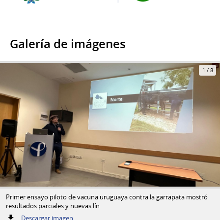
Galería de imágenes
1
/
8
Primer ensayo piloto de vacuna uruguaya contra la garrapata mostró
resultados parciales y nuevas lín
:
Descargar imagen