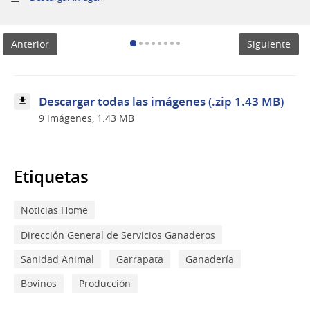
Primer
ensayo
piloto
Anterior
Siguiente
de
vacuna
uruguaya
contra
la
Descargar todas las imágenes (.zip 1.43 MB)
garrapata
9 imágenes, 1.43 MB
mostró
resultados
parciales
y
nuevas
Etiquetas
lín
Noticias Home
Dirección General de Servicios Ganaderos
Sanidad Animal
Garrapata
Ganadería
Bovinos
Producción