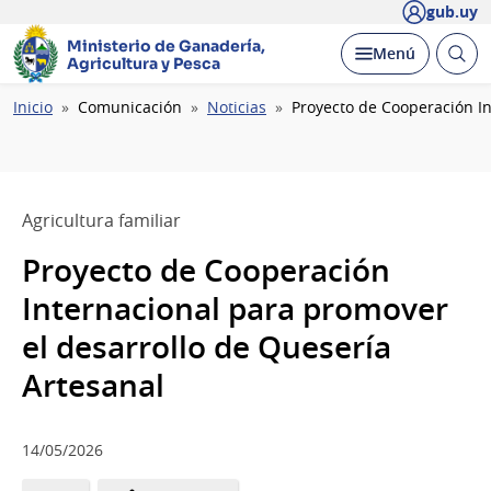
gub.uy
Ministerio de Ganadería,
Abrir
Desplegar
Menú
Agricultura y Pesca
busc
Ruta
Inicio
Comunicación
Noticias
Proyecto de Cooperación In
de
navegación
Agricultura familiar
Proyecto de Cooperación
Internacional para promover
el desarrollo de Quesería
Artesanal
14/05/2026