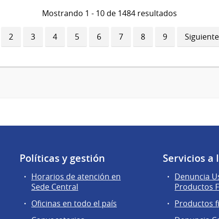
Mostrando 1 - 10 de 1484 resultados
ina
Página
2
Página
3
Página
4
Página
5
Página
6
Página
7
Página
8
Página
9
Siguiente
Siguiente
ual
página
Políticas y gestión
Servicios a
Horarios de atención en
Denuncia Us
Sede Central
Productos F
Oficinas en todo el país
Productos f