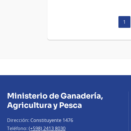
Pág
1
act
Ministerio de Ganadería,
Agricultura y Pesca
Dirección:
Constituyente 1476
Teléfono:
(+598) 2413 8030