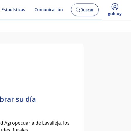
 Estadísticas
Comunicación
Buscar
Abrir
Desplegar
gub.uy
buscador
menú
y
de
brar su día
 Agropecuaria de Lavalleja, los
tudes Rurales.