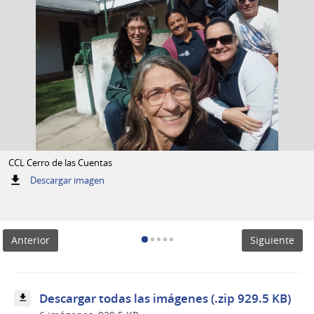
CCL Cerro de las Cuentas
:
Descargar imagen
CCL
Cerro
de
las
Anterior
Siguiente
Cuentas
Descargar todas las imágenes (.zip 929.5 KB)