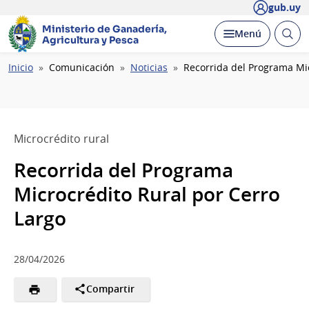
gub.uy
Ministerio de Ganadería,
Abrir
Desplegar
Menú
Agricultura y Pesca
busc
Ruta
Inicio
Comunicación
Noticias
Recorrida del Programa Mic
de
navegación
Microcrédito rural
Recorrida del Programa
Microcrédito Rural por Cerro
Largo
28/04/2026
Compartir