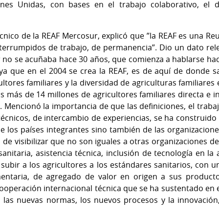
es Unidas, con bases en el trabajo colaborativo, el d
écnico de la REAF Mercosur, explicó que ”la REAF es una Re
terrumpidos de trabajo, de permanencia”. Dio un dato rele
r no se acuñaba hace 30 años, que comienza a hablarse hacia
ya que en el 2004 se crea la REAF, es de aquí de donde sa
ltores familiares y la diversidad de agriculturas familiare
 más de 14 millones de agricultores familiares directa e 
Mencionó la importancia de que las definiciones, el trabajo
écnicos, de intercambio de experiencias, se ha construido
 los países integrantes sino también de las organizaciones
 de visibilizar que no son iguales a otras organizaciones 
anitaria, asistencia técnica, inclusión de tecnología en la a
subir a los agricultores a los estándares sanitarios, con 
mentaria, de agregado de valor en origen a sus product
cooperación internacional técnica que se ha sustentado en el
s, las nuevas normas, los nuevos procesos y la innovación