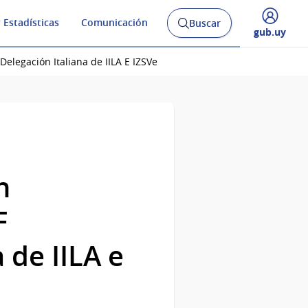
 Estadísticas
Comunicación
Buscar
Abrir
Desplegar
gub.uy
buscador
menú
y
de
legación Italiana de IILA E IZSVe
n
F
de IILA e