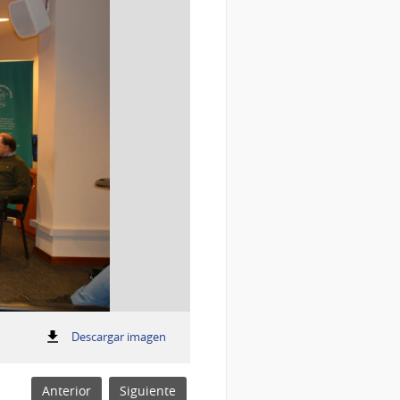
:
Descargar imagen
reunión IILA e IZSVe - REAF
reunión
IILA
e
Anterior
Siguiente