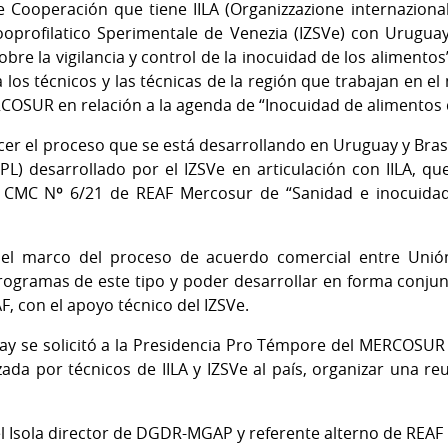
Cooperación que tiene IILA (Organizzazione internazional
ooprofilatico Sperimentale de Venezia (IZSVe) con Urugua
e la vigilancia y control de la inocuidad de los alimentos
 los técnicos y las técnicas de la región que trabajan en 
OSUR en relación a la agenda de “Inocuidad de alimentos de 
er el proceso que se está desarrollando en Uruguay y Bras
PL) desarrollado por el IZSVe en articulación con IILA, 
 CMC Nº 6/21 de REAF Mercosur de “Sanidad e inocuidad
 el marco del proceso de acuerdo comercial entre Uni
rogramas de este tipo y poder desarrollar en forma conju
F, con el apoyo técnico del IZSVe.
uay se solicitó a la Presidencia Pro Témpore del MERCOSUR
zada por técnicos de IILA y IZSVe al país, organizar una r
el Isola director de DGDR-MGAP y referente alterno de REAF