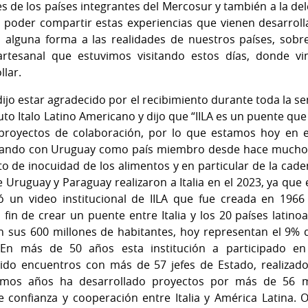
 de los países integrantes del Mercosur y también a la del
a poder compartir estas experiencias que vienen desarrol
alguna forma a las realidades de nuestros países, sobre
 artesanal que estuvimos visitando estos días, donde 
llar.
dijo estar agradecido por el recibimiento durante toda la 
tuto Italo Latino Americano y dijo que “IILA es un puente qu
 proyectos de colaboración, por lo que estamos hoy en e
culando con Uruguay como país miembro desde hace muchos
o de inocuidad de los alimentos y en particular de la cade
e Uruguay y Paraguay realizaron a Italia en el 2023, ya que
 un video institucional de IILA que fue creada en 1966 
l fin de crear un puente entre Italia y los 20 países latin
n sus 600 millones de habitantes, hoy representan el 9% 
 En más de 50 años esta institución a participado e
ido encuentros con más de 57 jefes de Estado, realizado
timos años ha desarrollado proyectos por más de 56 m
 confianza y cooperación entre Italia y América Latina. 