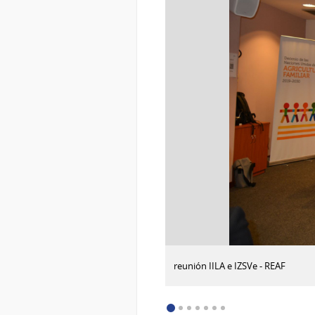
:
Descargar imagen
reunión IILA e IZSVe - REAF
reunión
IILA
e