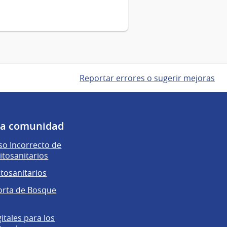
Reportar errores o sugerir mejoras
 la comunidad
o Incorrecto de
itosanitarios
itosanitarios
orta de Bosque
gitales para los