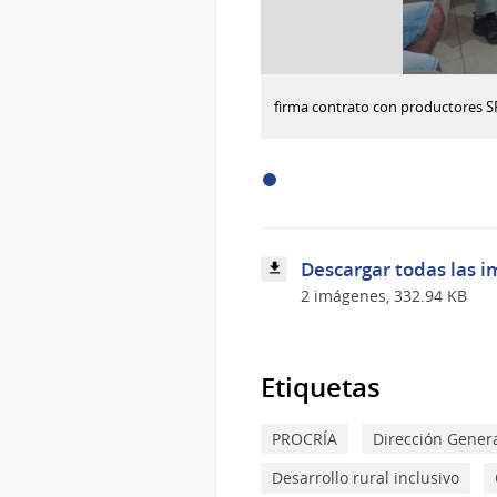
:
Descargar imagen
firma contrato con productores S
firma
contrato
con
productores
SFR
Rincón
del
Colorado
Descargar todas las i
2 imágenes, 332.94 KB
Etiquetas
PROCRÍA
Dirección Genera
Desarrollo rural inclusivo