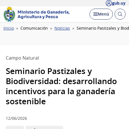
gub.uy
Ministerio de Ganadería,
Abrir
Desplegar
Menú
Agricultura y Pesca
busc
Ruta
Inicio
Comunicación
Noticias
Seminario Pastizales y Bio
de
navegación
Campo Natural
Seminario Pastizales y
Biodiversidad: desarrollando
incentivos para la ganadería
sostenible
12/06/2026