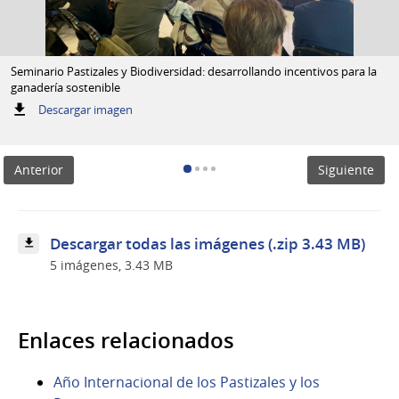
Seminario Pastizales y Biodiversidad: desarrollando incentivos para la
ganadería sostenible
:
Descargar imagen
Seminario
Pastizales
y
Anterior
Siguiente
Biodiversidad:
desarrollando
incentivos
para
la
Descargar todas las imágenes (.zip 3.43 MB)
ganadería
5 imágenes, 3.43 MB
sostenible
Enlaces relacionados
Año Internacional de los Pastizales y los