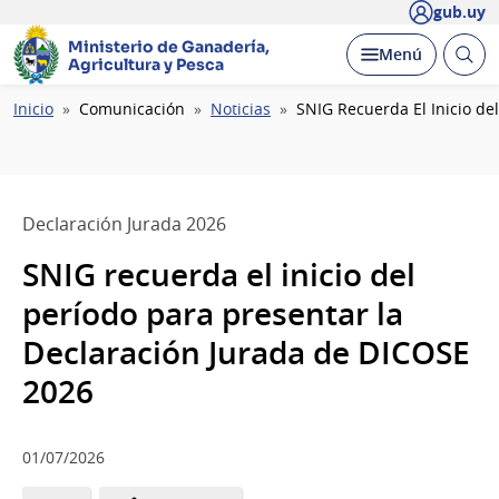
gub.uy
Ministerio de Ganadería,
Abrir
Desplegar
Menú
Agricultura y Pesca
busc
Ruta
Inicio
Comunicación
Noticias
SNIG Recuerda El Inicio de
de
navegación
Declaración Jurada 2026
SNIG recuerda el inicio del
período para presentar la
Declaración Jurada de DICOSE
2026
01/07/2026