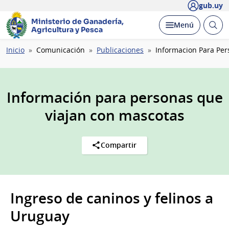
gub.uy
Ministerio de Ganadería,
Abrir
Desplegar
Menú
Agricultura y Pesca
busc
Ruta
Inicio
Comunicación
Publicaciones
Informacion Para Per
de
navegación
Información para personas que
viajan con mascotas
Compartir
Ingreso de caninos y felinos a
Uruguay