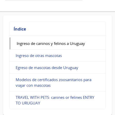
de
caninos
y
felinos
Índice
a
Uruguay
Ingreso de caninos y felinos a Uruguay
Ingreso de otras mascotas
Egreso de mascotas desde Uruguay
Modelos de certificados zoosanitarios para
viajar con mascotas
TRAVEL WITH PETS: canines or felines ENTRY
TO URUGUAY