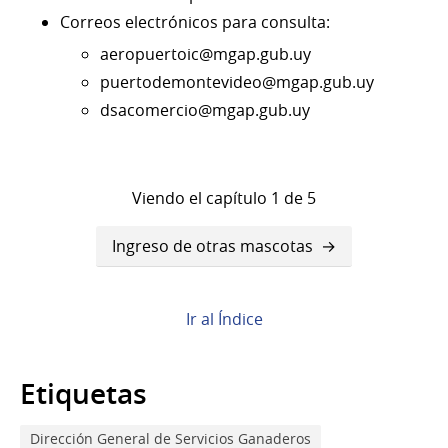
Correos electrónicos para consulta:
aeropuertoic@mgap.gub.uy
puertodemontevideo@mgap.gub.uy
dsacomercio@mgap.gub.uy
Viendo el capítulo 1 de 5
Enlaces
Ingreso de otras mascotas
transversales
de
Ir al Índice
Book
para
Etiquetas
Ingreso
Dirección General de Servicios Ganaderos