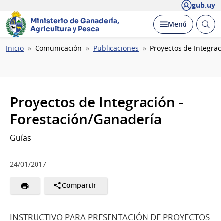
gub.uy
Ministerio de Ganadería,
Abrir
Desplegar
Menú
Agricultura y Pesca
busc
Ruta
Inicio
Comunicación
Publicaciones
Proyectos de Integra
de
navegación
Proyectos de Integración -
Forestación/Ganadería
Guías
24/01/2017
Compartir
INSTRUCTIVO PARA PRESENTACIÓN DE PROYECTOS