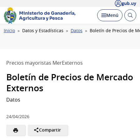
gub.uy
Ministerio de Ganadería,
Abrir
Desplegar
Menú
Agricultura y Pesca
busc
Ruta
Inicio
Datos y Estadísticas
Datos
Boletín de Precios de M
de
navegación
Precios mayoristas MerExternos
Boletín de Precios de Mercado
Externos
Datos
24/04/2026
Compartir