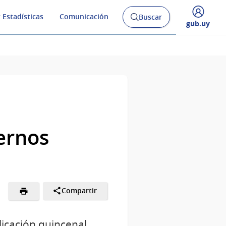
 Estadísticas
Comunicación
Buscar
Abrir
Desplegar
gub.uy
buscador
menú
y
de
ernos
Compartir
icación quincenal