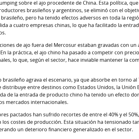
umping sobre el ajo procedente de China. Esta política, qu
oductores brasileños y argentinos, se eliminó con el objeti
rasileño, pero ha tenido efectos adversos en toda la región
ida a cuatro empresas chinas, lo que ha facilitado la entra
os.
ciones de ajo fuera del Mercosur estaban gravadas con un ar
En la práctica, el ajo chino ha pasado a competir con preci
les, lo que, según el sector, hace inviable mantener la com
brasileño agrava el escenario, ya que absorbe en torno al
se distribuye entre destinos como Estados Unidos, la Unión 
ada de la entrada de producto chino ha tenido un efecto do
ros mercados internacionales.
res pactados han sufrido recortes de entre el 40% y el 50%,
 los costes de producción. Esta situación ha tensionado t
ando un deterioro financiero generalizado en el sector.