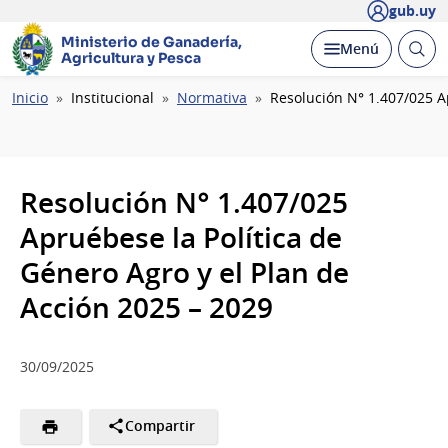
gub.uy
Ministerio de Ganadería,
Abrir
Desplegar
Menú
Agricultura y Pesca
busc
Ruta
Inicio
Institucional
Normativa
Resolución N° 1.407/025 A
de
navegación
Resolución N° 1.407/025
Apruébese la Política de
Género Agro y el Plan de
Acción 2025 – 2029
30/09/2025
Compartir