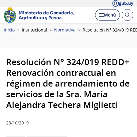
gub.uy
Ministerio de Ganadería,
Abrir
Desplegar
Menú
Agricultura y Pesca
busc
Ruta
Inicio
Institucional
Normativa
Resolución N° 324/019 RED
de
navegación
Resolución N° 324/019 REDD+
Renovación contractual en
régimen de arrendamiento de
servicios de la Sra. María
Alejandra Techera Miglietti
28/10/2019