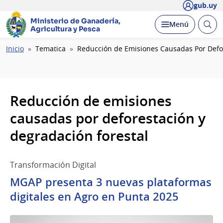
gub.uy
Ministerio de Ganadería,
Abrir
Desplegar
Menú
Agricultura y Pesca
busc
Ruta
Inicio
Tematica
Reducción de Emisiones Causadas Por Defor
de
navegación
Reducción de emisiones
causadas por deforestación y
degradación forestal
Transformación Digital
MGAP presenta 3 nuevas plataformas
digitales en Agro en Punta 2025