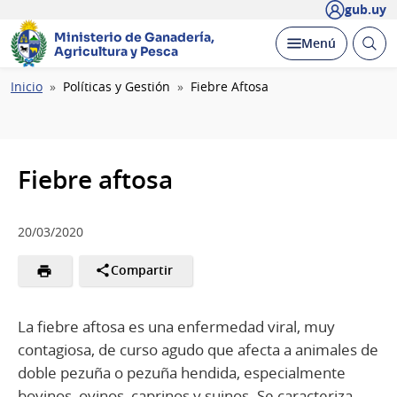
gub.uy
Ministerio de Ganadería,
Abrir
Desplegar
Menú
Agricultura y Pesca
busc
Ruta
Inicio
Políticas y Gestión
Fiebre Aftosa
de
navegación
Fiebre aftosa
20/03/2020
Compartir
La fiebre aftosa es una enfermedad viral, muy
contagiosa, de curso agudo que afecta a animales de
doble pezuña o pezuña hendida, especialmente
bovinos, ovinos, caprinos y suinos. Se caracteriza