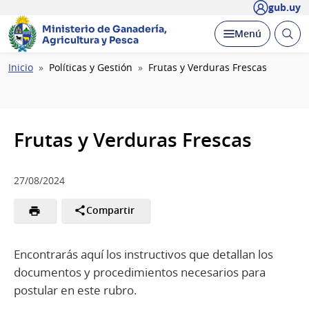
gub.uy
Ministerio de Ganadería,
Abrir
Desplegar
Menú
Agricultura y Pesca
busc
Ruta
Inicio
Políticas y Gestión
Frutas y Verduras Frescas
de
navegación
Frutas y Verduras Frescas
27/08/2024
Compartir
Encontrarás aquí los instructivos que detallan los
documentos y procedimientos necesarios para
postular en este rubro.