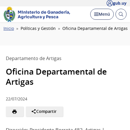
gub.uy
Ministerio de Ganadería,
Abrir
Desplegar
Menú
Agricultura y Pesca
busc
Ruta
Inicio
Políticas y Gestión
Oficina Departamental de Artigas
de
navegación
Departamento de Artigas
Oficina Departamental de
Artigas
22/07/2024
Compartir
Dirección: Presidente Berreta 482, Artigas |