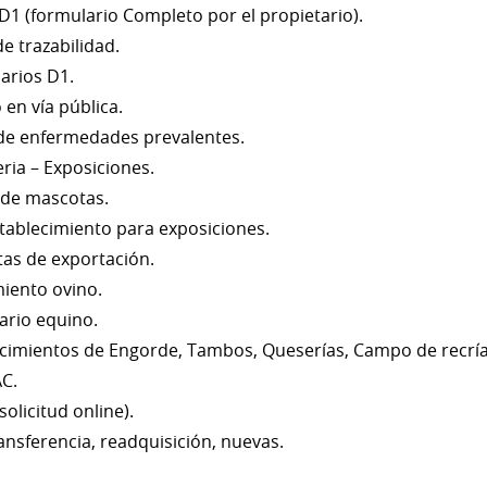
D1 (formulario Completo por el propietario).
e trazabilidad.
arios D1.
en vía pública.
 de enfermedades prevalentes.
eria – Exposiciones.
s de mascotas.
stablecimiento para exposiciones.
tas de exportación.
iento ovino.
ario equino.
ecimientos de Engorde, Tambos, Queserías, Campo de recría
AC.
olicitud online).
ansferencia, readquisición, nuevas.