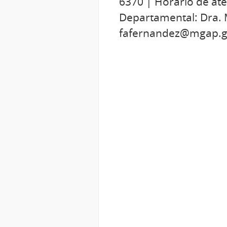
6370 | Horario de ate
Departamental: Dra. 
fafernandez@mgap.gu