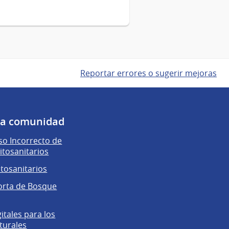
Reportar errores o sugerir mejoras
 la comunidad
o Incorrecto de
itosanitarios
itosanitarios
orta de Bosque
gitales para los
turales