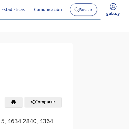
 Estadísticas
Comunicación
Buscar
Abrir
Desplegar
gub.uy
buscador
menú
y
de
Compartir
15, 4634 2840, 4364