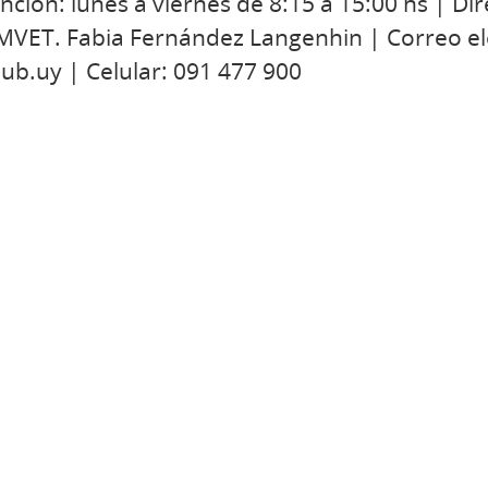
nción: lunes a viernes de 8:15 a 15:00 hs | Di
MVET. Fabia Fernández Langenhin | Correo el
b.uy | Celular: 091 477 900