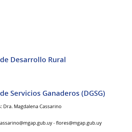
de Desarrollo Rural
 de Servicios Ganaderos (DGSG)
s: Dra. Magdalena Cassarino
mcassarino@mgap.gub.uy - flores@mgap.gub.uy