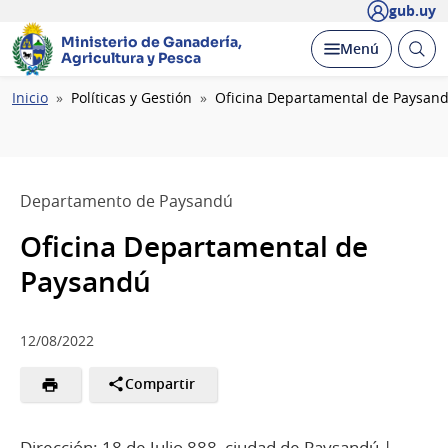
gub.uy
Ministerio de Ganadería,
Abrir
Desplegar
Menú
Agricultura y Pesca
busc
Ruta
Inicio
Políticas y Gestión
Oficina Departamental de Paysan
de
navegación
Departamento de Paysandú
Oficina Departamental de
Paysandú
12/08/2022
Compartir
Dirección: 18 de Julio 888, ciudad de Paysandú |