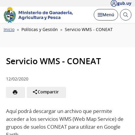
gub.uy
Ministerio de Ganadería,
Abrir
Desplegar
Menú
Agricultura y Pesca
busc
Ruta
Inicio
Políticas y Gestión
Servicio WMS - CONEAT
de
navegación
Servicio WMS - CONEAT
12/02/2020
Compartir
Aquí podrá descargar un archivo que permite
acceder a los servicios WMS (Web Map Service) de
grupos de suelos CONEAT para utilizar en Google
Earth.