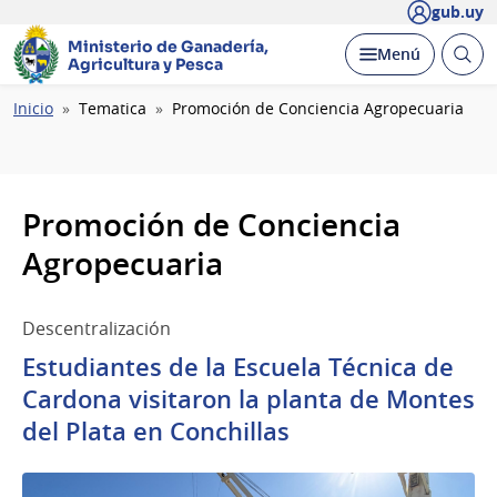
gub.uy
Ministerio de Ganadería,
Abrir
Desplegar
Menú
Agricultura y Pesca
busc
Ruta
Inicio
Tematica
Promoción de Conciencia Agropecuaria
de
navegación
Promoción de Conciencia
Agropecuaria
Descentralización
Estudiantes de la Escuela Técnica de
Cardona visitaron la planta de Montes
del Plata en Conchillas